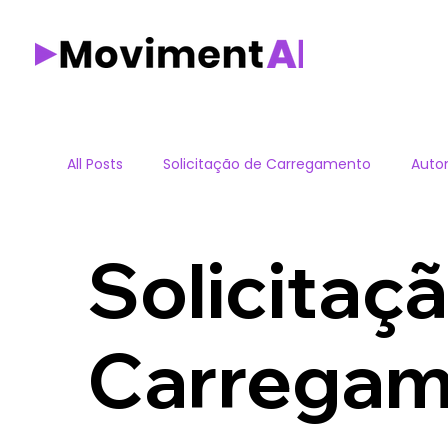
All Posts
Solicitação de Carregamento
Aut
Decisão logistica
Metodologia
LDS
Solicitaç
Carregam