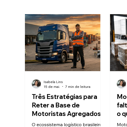
Isabela Lins
15 de mai.
7 min de leitura
Três Estratégias para
Mo
Reter a Base de
fal
Motoristas Agregados
o q
na Sua Operação
red
O ecossistema logístico brasileiro
Moto