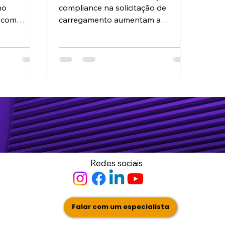
a
Visibilidade do Aceite do
no
compliance na solicitação de
, com
Motorista
carregamento aumentam a
isibilidade
visibilidade do aceite do motorista,
garantindo eficiência, segurança e
redução de erros
Redes sociais
Falar com um especialista