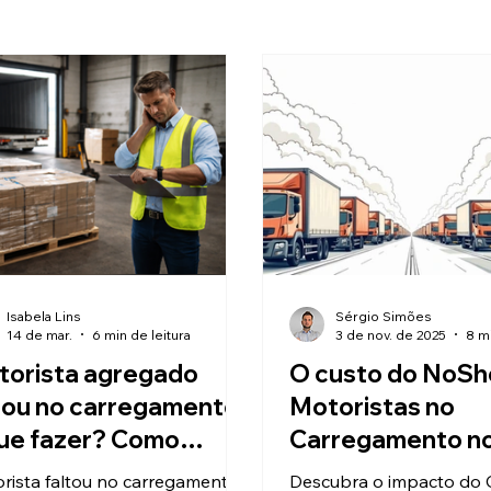
Isabela Lins
Sérgio Simões
14 de mar.
6 min de leitura
3 de nov. de 2025
8 mi
torista agregado
O custo do NoSh
tou no carregamento:
Motoristas no
ue fazer? Como
Carregamento no 
uzir no-show de
Baixa Previsibili
rista faltou no carregamento:
Descubra o impacto do 