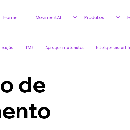
Home
MovimentAI
Produtos
M
omação
TMS
Agregar motoristas
Inteligência artifi
Decision Gap Framework
Gestão motoristas agregados
ão de
ento