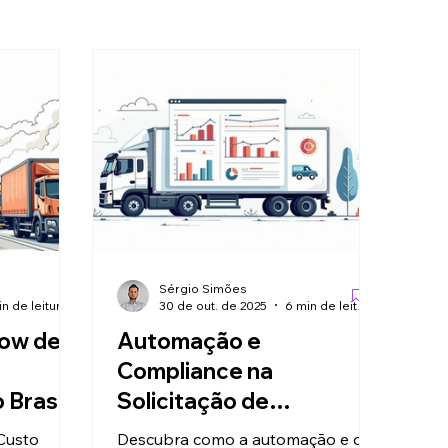
Sérgio Simões
n de leitura
30 de out. de 2025
6 min de leitura
ow de
Automação e
Compliance na
Brasil:
Solicitação de
dade e
Carregamento:
Custo
Descubra como a automação e o