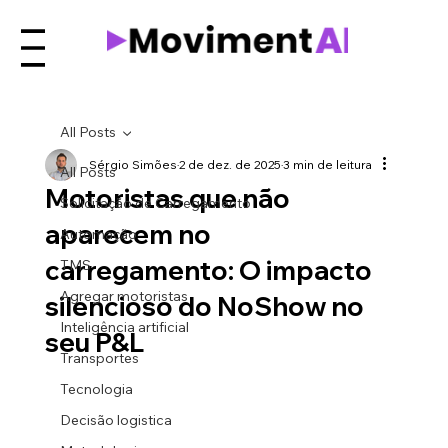
Menu
All Posts
Sérgio Simões
2 de dez. de 2025
3 min de leitura
All Posts
Motoristas que não
Solicitação de Carregamento
aparecem no
Automação
carregamento: O impacto
TMS
Agregar motoristas
silencioso do NoShow no
Inteligência artificial
seu P&L
Transportes
Tecnologia
Decisão logistica