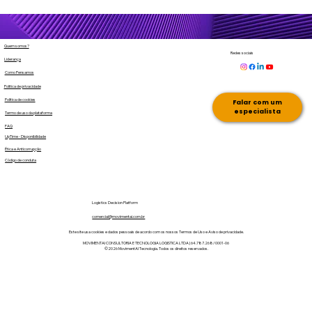
Quem somos?
Redes sociais
O custo do NoShow de Motoristas no
Liderança
Carregamento no Brasil: Baixa Previsibilid
Como Pensamos
Politica de privacidade
e Atraso na Entrega
Politica de cookies
Falar com um
especialista
Termo de uso da plataforma
FAQ
UpTime - Disponibilidade
Ética e Anticorrupção
Código de conduta
Logistics Decision Platform
comercial@movimentai.com.br
Este site usa cookies e dados pessoais de acordo com os nossos Termos de Uso e Aviso de privacidade.
MOVIMENTAI CONSULTORIA E TECNOLOGIA LOGISTICA LTDA | 64.787.268/0001-06
©2026 MovimentAI Tecnologia. Todos os direitos reservados.