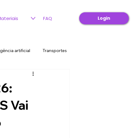
Login
ateriais
FAQ
igência artificial
Transportes
estão motoristas agregados
6:
S Vai
o