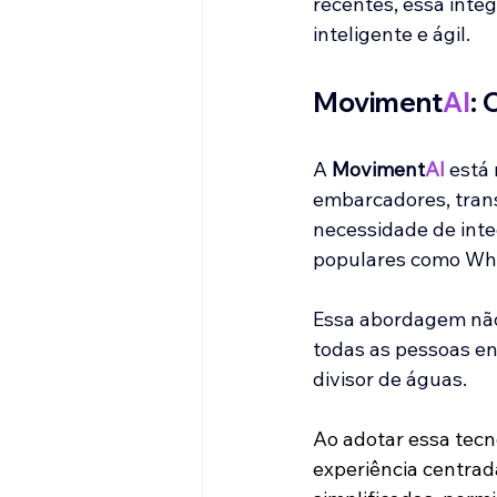
recentes, essa inte
inteligente e ágil.
Moviment
AI
:
A 
Moviment
AI
 está
embarcadores, tran
necessidade de inte
populares como Wha
Essa abordagem não 
todas as pessoas en
divisor de águas.
Ao adotar essa tecno
experiência centrad