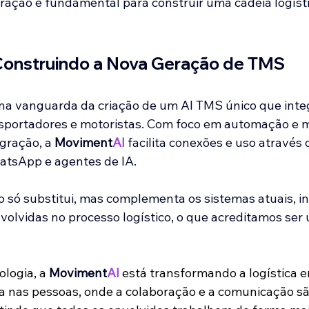
gração é fundamental para construir uma cadeia logísti
 Construindo a Nova Geração de TMS
 na vanguarda da criação de um AI TMS único que inte
sportadores e motoristas. Com foco em automação e 
gração, a 
Moviment
AI
 facilita conexões e uso através
tsApp e agentes de IA. 
só substitui, mas complementa os sistemas atuais, i
volvidas no processo logístico, o que acreditamos ser
logia, a 
Moviment
AI
 está transformando a logística 
a nas pessoas, onde a colaboração e a comunicação sã