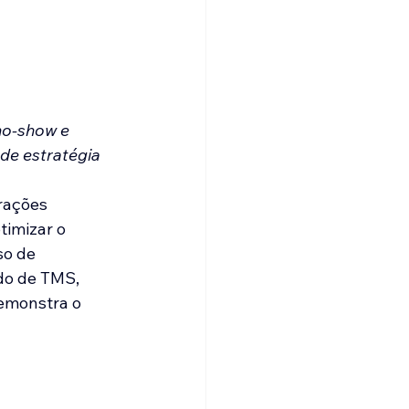
no‑show e 
 de estratégia
rações 
timizar o 
so de 
do de TMS, 
demonstra o 