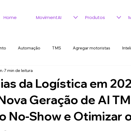
Home
MovimentAI
Produtos
M
nto
Automação
TMS
Agregar motoristas
Intel
n.
7 min de leitura
Metodologia
LDS
Decision Gap Framework
G
as da Logística em 202
Nova Geração de AI TM
 o No‑Show e Otimizar 