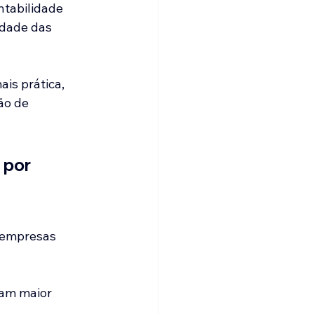
ntabilidade 
idade das 
is prática, 
ão de 
 por 
 empresas 
am maior 