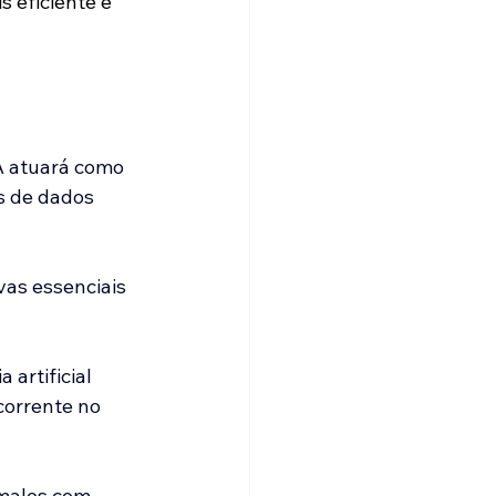
 eficiente e 
IA atuará como 
s de dados 
vas essenciais 
artificial 
orrente no 
malos com 