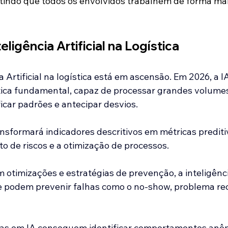
itindo que todos os envolvidos trabalhem de forma mais
ligência Artificial na Logística
a Artificial na logística está em ascensão. Em 2026, a 
tica fundamental, capaz de processar grandes volume
ficar padrões e antecipar desvios. 
nsformará indicadores descritivos em métricas prediti
o de riscos e a otimização de processos.
timizações e estratégias de prevenção, a inteligência 
e podem prevenir falhas como o no-show, problema rec
as em IA conseguem identificar comportamentos anô