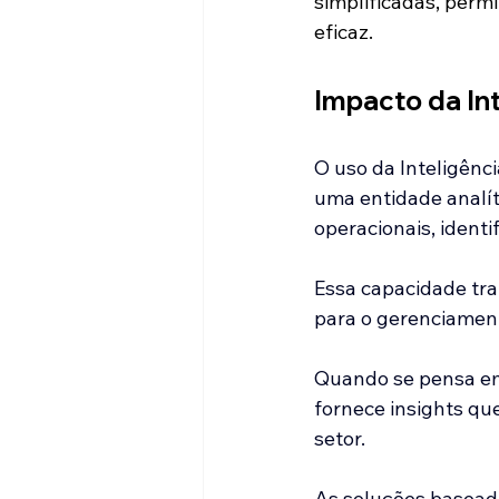
simplificadas, perm
eficaz.
Impacto da Inte
O uso da Inteligênci
uma entidade analí
operacionais, identi
Essa capacidade tra
para o gerenciament
Quando se pensa em o
fornece insights qu
setor. 
As soluções basead