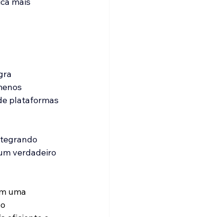
ca mais 
gra 
menos 
 de plataformas 
ntegrando 
 um verdadeiro 
em uma 
o 