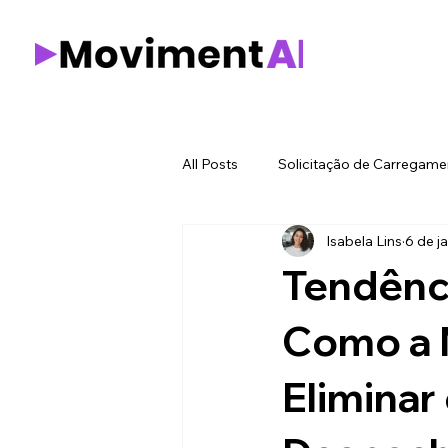
All Posts
Solicitação de Carregame
Isabela Lins
6 de ja
Tecnologia
Decisão logistica
Tendênci
Retenção de base motorista
Como a 
Eliminar