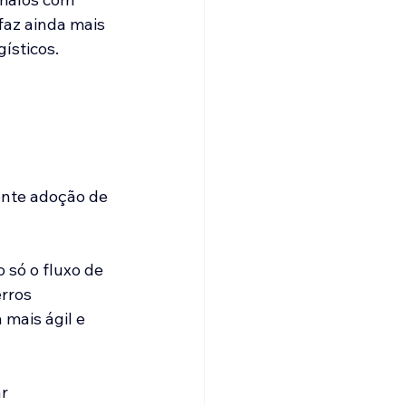
faz ainda mais 
ísticos.
ente adoção de 
só o fluxo de 
rros 
 mais ágil e 
r 